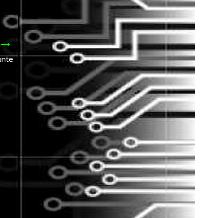
→
ante