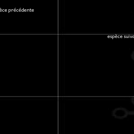
èce précédente
espèce suiv