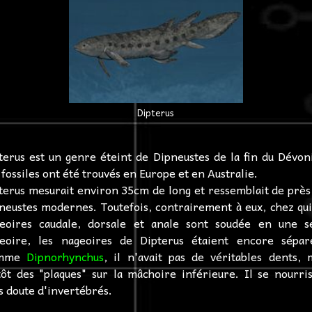
Dipterus
terus est un genre éteint de Dipneustes de la fin du Dévon
 fossiles ont été trouvés en Europe et en Australie.
terus mesurait environ 35cm de long et ressemblait de près
neustes modernes. Toutefois, contrairement à eux, chez qui
eoires caudale, dorsale et anale sont soudée en une s
eoire, les nageoires de Dipterus étaient encore sépar
mme
Dipnorhynchus
, il n'avait pas de véritables dents, 
tôt des "plaques" sur la mâchoire inférieure. Il se nourris
s doute d'invertébrés.