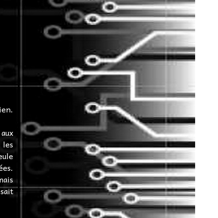
ien.
 aux
 les
eule
ées.
mais
sait