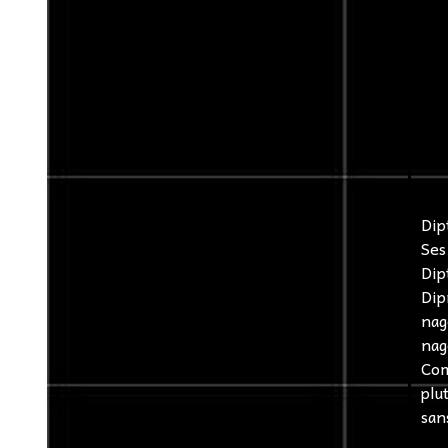
Dip
Ses
Dip
Dip
nag
nag
Co
plu
san