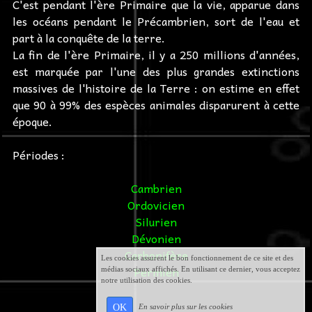
C'est pendant l'ère Primaire que la vie, apparue dans
les océans pendant le Précambrien, sort de l'eau et
part à la conquête de la terre.
La fin de l'ère Primaire, il y a 250 millions d'années,
est marquée par l'une des plus grandes extinctions
massives de l'histoire de la Terre : on estime en effet
que 90 à 99% des espèces animales disparurent à cette
époque.
Périodes :
Cambrien
Ordovicien
Silurien
Dévonien
Carbonifère
Les cookies assurent le bon fonctionnement de ce site et des
Permien
médias sociaux affichés. En utilisant ce dernier, vous acceptez
notre utilisation des cookies.
OK
En savoir plus sur les cookies